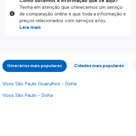
Como obtemos a informação que vê aqui?
Tenha em atenção que oferecemos um serviço
de comparação online e que toda a informação e
preços relacionados com serviços e/ou
produtos disponíveis no nosso website são
Leia mais
disponibilizados pelos nossos parceiros
externos. Fazemos o nosso melhor para lhe
mostrar informação atualizada, mas tenha em
atenção que não somos responsáveis pela
integridade ou pela precisão da informação
Itinerários mais populares
Cidades mais populares
publicada, por isso verifique com atenção todas
as condições no website do parceiro antes de
fazer uma reserva. Para mais detalhes verifique
Voos São Paulo Guarulhos - Doha
os nossos
Termos e Condições
.
Voos São Paulo - Doha