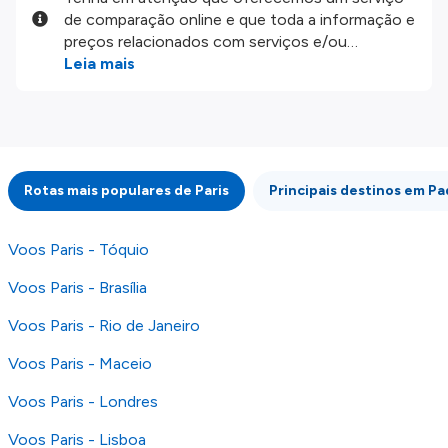
de comparação online e que toda a informação e
preços relacionados com serviços e/ou
produtos disponíveis no nosso website são
Leia mais
disponibilizados pelos nossos parceiros
externos. Fazemos o nosso melhor para lhe
mostrar informação atualizada, mas tenha em
atenção que não somos responsáveis pela
integridade ou pela precisão da informação
Rotas mais populares de Paris
Principais destinos em Pa
publicada, por isso verifique com atenção todas
as condições no website do parceiro antes de
fazer uma reserva. Para mais detalhes verifique
Voos Paris - Tóquio
os nossos
Termos e Condições
.
Voos Paris - Brasília
Voos Paris - Rio de Janeiro
Voos Paris - Maceio
Voos Paris - Londres
Voos Paris - Lisboa