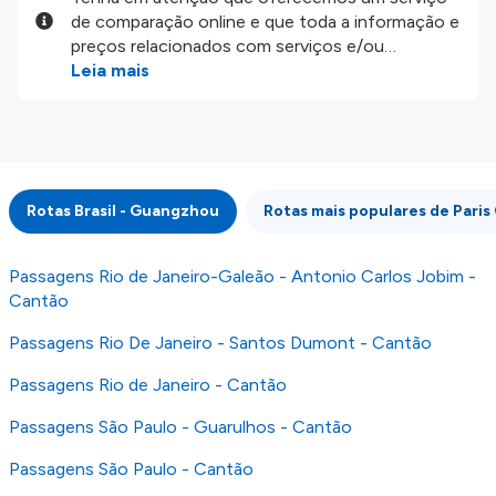
de comparação online e que toda a informação e
preços relacionados com serviços e/ou
produtos disponíveis no nosso website são
Leia mais
disponibilizados pelos nossos parceiros
externos. Fazemos o nosso melhor para lhe
mostrar informação atualizada, mas tenha em
atenção que não somos responsáveis pela
integridade ou pela precisão da informação
Rotas Brasil - Guangzhou
Rotas mais populares de Paris 
publicada, por isso verifique com atenção todas
as condições no website do parceiro antes de
fazer uma reserva. Para mais detalhes verifique
Passagens Rio de Janeiro-Galeão - Antonio Carlos Jobim -
os nossos
Termos e Condições
.
Cantão
Passagens Rio De Janeiro - Santos Dumont - Cantão
Passagens Rio de Janeiro - Cantão
Passagens São Paulo - Guarulhos - Cantão
Passagens São Paulo - Cantão