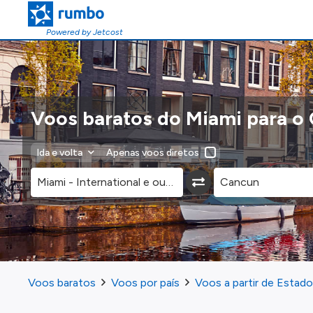
Powered by Jetcost
Voos baratos do Miami para o
Ida e volta
Apenas voos diretos
Voos baratos
Voos por país
Voos a partir de Estad