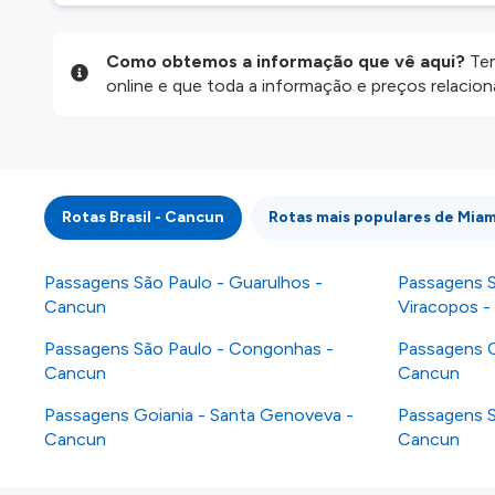
Como obtemos a informação que vê aqui?
Ten
online e que toda a informação e preços relaci
website são disponibilizados pelos nossos parce
informação atualizada, mas tenha em atenção qu
da informação publicada, por isso verifique com
fazer uma reserva. Para mais detalhes verifique 
Rotas Brasil - Cancun
Rotas mais populares de Miam
Passagens São Paulo - Guarulhos -
Passagens S
Cancun
Viracopos -
Passagens São Paulo - Congonhas -
Passagens C
Cancun
Cancun
Passagens Goiania - Santa Genoveva -
Passagens Sa
Cancun
Cancun