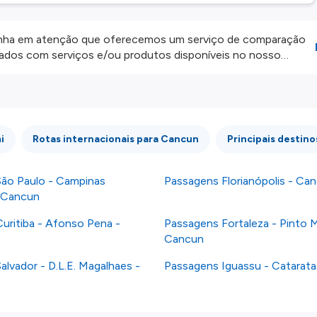
ha em atenção que oferecemos um serviço de comparação
onados com serviços e/ou produtos disponíveis no nosso
iros externos. Fazemos o nosso melhor para lhe mostrar
e não somos responsáveis pela integridade ou pela precisão
 atenção todas as condições no website do parceiro antes de
os nossos
Termos e Condições
.
i
Rotas internacionais para Cancun
Principais destin
ão Paulo - Campinas
Passagens Florianópolis - Ca
 Cancun
uritiba - Afonso Pena -
Passagens Fortaleza - Pinto M
Cancun
lvador - D.L.E. Magalhaes -
Passagens Iguassu - Catarat