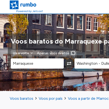
Powered by Jetcost
Voos baratos do Marraquexe p
Ida e volta
Apenas voos diretos
Voos baratos
Voos por país
Voos a partir de Marro