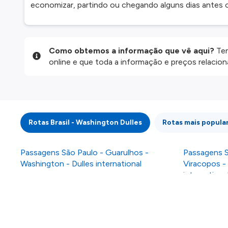
economizar, partindo ou chegando alguns dias antes 
Como obtemos a informação que vê aqui?
Ten
online e que toda a informação e preços relaci
website são disponibilizados pelos nossos parce
informação atualizada, mas tenha em atenção qu
da informação publicada, por isso verifique com
fazer uma reserva. Para mais detalhes verifique 
Rotas Brasil - Washington Dulles
Rotas mais popula
Passagens São Paulo - Guarulhos -
Passagens S
Washington - Dulles international
Viracopos -
internationa