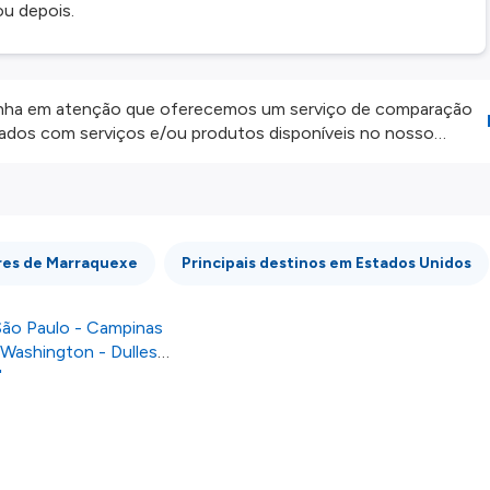
ou depois.
ha em atenção que oferecemos um serviço de comparação
onados com serviços e/ou produtos disponíveis no nosso
iros externos. Fazemos o nosso melhor para lhe mostrar
e não somos responsáveis pela integridade ou pela precisão
 atenção todas as condições no website do parceiro antes de
os nossos
Termos e Condições
.
res de Marraquexe
Principais destinos em Estados Unidos
ão Paulo - Campinas
 Washington - Dulles
l