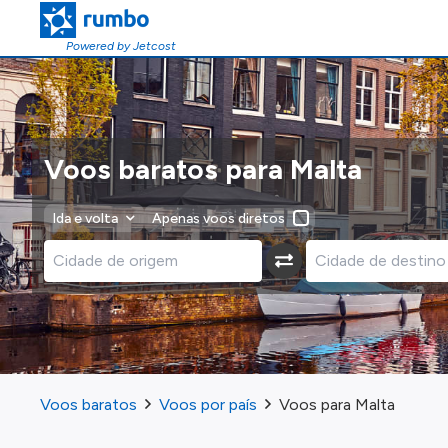
Powered by Jetcost
Voos baratos para Malta
Ida e volta
Apenas voos diretos
Voos baratos
Voos por país
Voos para Malta