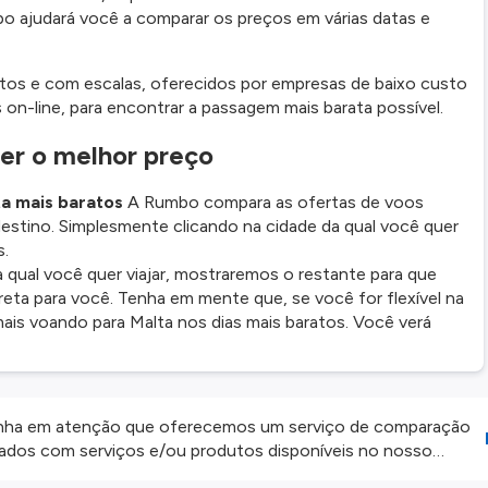
bo ajudará você a comparar os preços em várias datas e
tos e com escalas, oferecidos por empresas de baixo custo
on-line, para encontrar a passagem mais barata possível.
er o melhor preço
ta mais baratos
A Rumbo compara as ofertas de voos
estino. Simplesmente clicando na cidade da qual você quer
s.
 qual você quer viajar, mostraremos o restante para que
eta para você. Tenha em mente que, se você for flexível na
ais voando para Malta nos dias mais baratos. Você verá
ha em atenção que oferecemos um serviço de comparação
onados com serviços e/ou produtos disponíveis no nosso
iros externos. Fazemos o nosso melhor para lhe mostrar