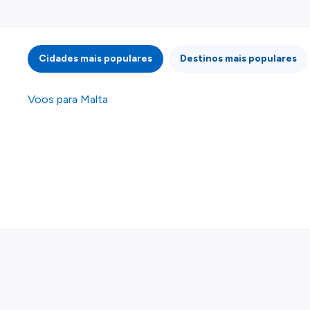
informação atualizada, mas tenha em atenção qu
da informação publicada, por isso verifique com
fazer uma reserva. Para mais detalhes verifique 
Cidades mais populares
Destinos mais populares
Voos para Malta