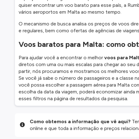
quiser encontrar um voo barato para esse país, a Rum
vários aeroportos em Malta ao mesmo tempo.
O mecanismo de busca analisa os preços de voos dire
e regulares, bem como ofertas de agências de viagens 
Voos baratos para Malta: como obt
Para ajudar você a encontrar o melhor
voos para Mal
diretos com uma ou mais escalas para chegar ao seu d
partir, nós procuramos e mostramos os melhores voo
Se você já sabe o número de passageiros e a classe na
você possa escolher a passagem aérea para Malta corr
escolha da data da viagem, poderá economizar ainda m
esses filtros na página de resultados da pesquisa.
Como obtemos a informação que vê aqui?
Ten
online e que toda a informação e preços relaci
website são disponibilizados pelos nossos parce