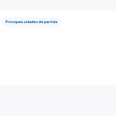
e não somos responsáveis pela integridade ou pela precisão
 atenção todas as condições no website do parceiro antes de
os nossos
Termos e Condições
.
Principais cidades de partida