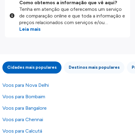
Como obtemos a informação que vê aqui?
Tenha em atenção que oferecemos um serviço
de comparação online e que toda a informação e
preços relacionados com serviços e/ou
produtos disponíveis no nosso website são
Leia mais
disponibilizados pelos nossos parceiros
externos. Fazemos o nosso melhor para lhe
mostrar informação atualizada, mas tenha em
atenção que não somos responsáveis pela
integridade ou pela precisão da informação
Cidades mais populares
Destinos mais populares
P
publicada, por isso verifique com atenção todas
as condições no website do parceiro antes de
fazer uma reserva. Para mais detalhes verifique
Voos para Nova Delhi
os nossos
Termos e Condições
.
Voos para Bombaim
Voos para Bangalore
Voos para Chennai
Voos para Calcutá