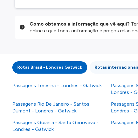
Como obtemos a informação que vê aqui?
Ten
online e que toda a informação e preços relaci
website são disponibilizados pelos nossos parce
informação atualizada, mas tenha em atenção qu
da informação publicada, por isso verifique com
fazer uma reserva. Para mais detalhes verifique 
Rotas Brasil - Londres Gatwick
Rotas internacionai
Passagens Teresina - Londres - Gatwick
Passagens S
Londres - G
Passagens Rio De Janeiro - Santos
Passagens Sa
Dumont - Londres - Gatwick
Londres - G
Passagens Goiania - Santa Genoveva -
Passagens Br
Londres - Gatwick