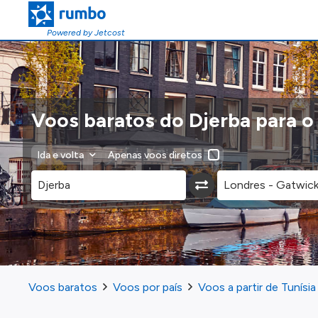
Powered by Jetcost
Voos baratos do Djerba para 
Ida e volta
Apenas voos diretos
Voos baratos
Voos por país
Voos a partir de Tunísia