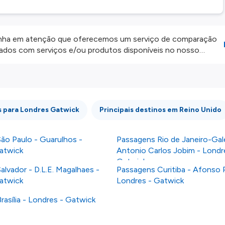
ha em atenção que oferecemos um serviço de comparação
onados com serviços e/ou produtos disponíveis no nosso
iros externos. Fazemos o nosso melhor para lhe mostrar
e não somos responsáveis pela integridade ou pela precisão
 atenção todas as condições no website do parceiro antes de
os nossos
Termos e Condições
.
s para Londres Gatwick
Principais destinos em Reino Unido
ão Paulo - Guarulhos -
Passagens Rio de Janeiro-Gal
atwick
Antonio Carlos Jobim - Londr
Gatwick
lvador - D.L.E. Magalhaes -
Passagens Curitiba - Afonso 
atwick
Londres - Gatwick
asília - Londres - Gatwick