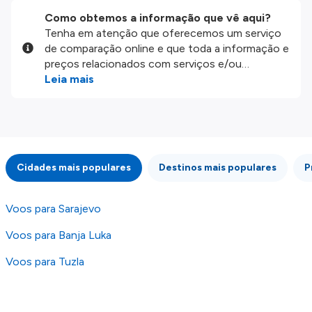
Como obtemos a informação que vê aqui?
Tenha em atenção que oferecemos um serviço
de comparação online e que toda a informação e
preços relacionados com serviços e/ou
produtos disponíveis no nosso website são
Leia mais
disponibilizados pelos nossos parceiros
externos. Fazemos o nosso melhor para lhe
mostrar informação atualizada, mas tenha em
atenção que não somos responsáveis pela
integridade ou pela precisão da informação
Cidades mais populares
Destinos mais populares
P
publicada, por isso verifique com atenção todas
as condições no website do parceiro antes de
fazer uma reserva. Para mais detalhes verifique
Voos para Sarajevo
os nossos
Termos e Condições
.
Voos para Banja Luka
Voos para Tuzla