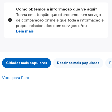
Como obtemos a informação que vê aqui?
Tenha em atenção que oferecemos um serviço
de comparação online e que toda a informação e
preços relacionados com serviços e/ou
produtos disponíveis no nosso website são
Leia mais
disponibilizados pelos nossos parceiros
externos. Fazemos o nosso melhor para lhe
mostrar informação atualizada, mas tenha em
atenção que não somos responsáveis pela
integridade ou pela precisão da informação
Cidades mais populares
Destinos mais populares
P
publicada, por isso verifique com atenção todas
as condições no website do parceiro antes de
fazer uma reserva. Para mais detalhes verifique
Voos para Paro
os nossos
Termos e Condições
.