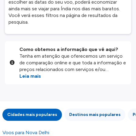
escolher as datas do seu voo, poderá economizar
ainda mais se viajar para Índia nos dias mais baratos.
Você verá esses filtros na página de resultados da
pesquisa.
Como obtemos a informação que vê aqui?
Tenha em atenção que oferecemos um serviço
de comparação online e que toda a informação e
preços relacionados com serviços e/ou
produtos disponíveis no nosso website são
Leia mais
disponibilizados pelos nossos parceiros
externos. Fazemos o nosso melhor para lhe
mostrar informação atualizada, mas tenha em
atenção que não somos responsáveis pela
integridade ou pela precisão da informação
Cidades mais populares
Destinos mais populares
P
publicada, por isso verifique com atenção todas
as condições no website do parceiro antes de
fazer uma reserva. Para mais detalhes verifique
Voos para Nova Delhi