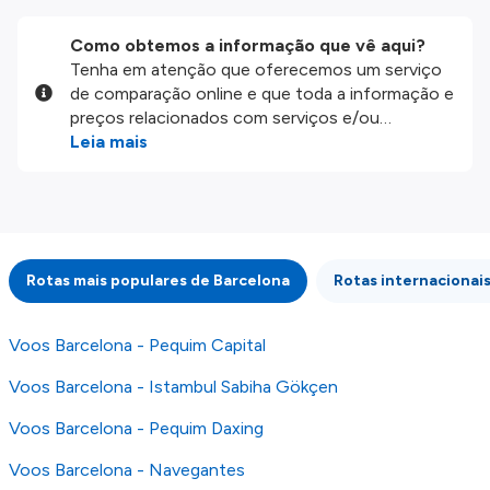
Como obtemos a informação que vê aqui?
Tenha em atenção que oferecemos um serviço
de comparação online e que toda a informação e
preços relacionados com serviços e/ou
produtos disponíveis no nosso website são
Leia mais
disponibilizados pelos nossos parceiros
externos. Fazemos o nosso melhor para lhe
mostrar informação atualizada, mas tenha em
atenção que não somos responsáveis pela
integridade ou pela precisão da informação
Rotas mais populares de Barcelona
Rotas internacionais
publicada, por isso verifique com atenção todas
as condições no website do parceiro antes de
fazer uma reserva. Para mais detalhes verifique
Voos Barcelona - Pequim Capital
os nossos
Termos e Condições
.
Voos Barcelona - Istambul Sabiha Gökçen
Voos Barcelona - Pequim Daxing
Voos Barcelona - Navegantes