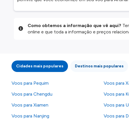
Como obtemos a informação que vê aqui?
Ten
online e que toda a informação e preços relaci
website são disponibilizados pelos nossos parce
informação atualizada, mas tenha em atenção qu
da informação publicada, por isso verifique com
fazer uma reserva. Para mais detalhes verifique 
Cidades mais populares
Destinos mais populares
Voos para Pequim
Voos para X
Voos para Chengdu
Voos para 
Voos para Xiamen
Voos para U
Voos para Nanjing
Voos para D