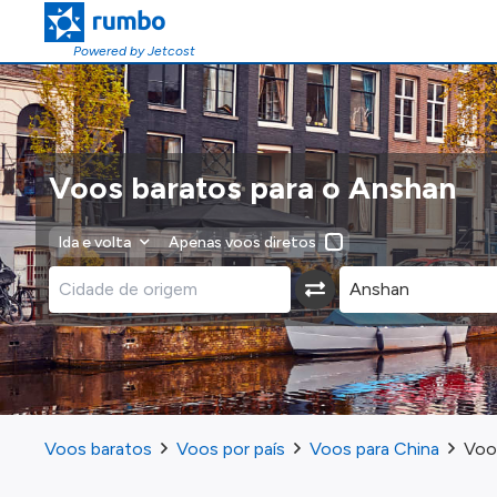
Powered by Jetcost
Voos baratos para o Anshan
Ida e volta
Apenas voos diretos
Voos baratos
Voos por país
Voos para China
Voo