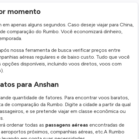
hor momento
m apenas alguns segundos. Caso deseje viajar para China,
 de comparação do Rumbo. Você economizará dinheiro,
temporada.
pós nossa ferramenta de busca verificar preços entre
anhias aéreas regulares e de baixo custo. Tudo que você
s opções disponíveis, incluindo voos diretos, voos com
).
atos para Anshan
nde quantidade de fatores. Para encontrar voos baratos,
ta de comparação da Rumbo. Digite a cidade a partir da qual
passageiros, e se pretende viajar em classe econômica ou
s.
erá ordenar todas as
passagens aéreas
encontradas de
o, aeroportos próximos, companhias aéreas, etc.A Rumbo
 levando em conta suas necessidades.