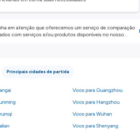
ha em atenção que oferecemos um serviço de comparação
onados com serviços e/ou produtos disponíveis no nosso
iros externos. Fazemos o nosso melhor para lhe mostrar
e não somos responsáveis pela integridade ou pela precisão
 atenção todas as condições no website do parceiro antes de
os nossos
Termos e Condições
.
Principais cidades de partida
angai
Voos para Guangzhou
Kunming
Voos para Hangzhou
rumqi
Voos para Wuhan
alian
Voos para Shenyang