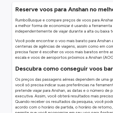
Reserve voos para Anshan no mel
RumboBusque e compare preços de voos para Anshan e
a melhor forma de economizar é usando a ferramenta
independentemente de viajar durante a alta ou baixa 
Você pode encontrar o voo mais barato para Anshan a
centenas de agências de viagens, assim como em comp
precisa fazer é escolher os voos mais baratos entre a
escala e voos de aeroportos próximos a Anshan (AOG
Descubra como conseguir voos bar
Os preços das passagens aéreas dependem de uma gra
você só precisa indicar suas preferências na ferramen
pretende viajar para Anshan, as datas e o número de 
executiva. Assim, você obterá resultados mais preciso
Quando receber os resultados da pesquisa, você pod
acordo com o horário de partida, o horário de retorn
permite que você economize em seu voo para Anshan