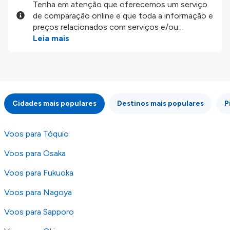
Tenha em atenção que oferecemos um serviço
de comparação online e que toda a informação e
preços relacionados com serviços e/ou
produtos disponíveis no nosso website são
Leia mais
disponibilizados pelos nossos parceiros
externos. Fazemos o nosso melhor para lhe
mostrar informação atualizada, mas tenha em
atenção que não somos responsáveis pela
integridade ou pela precisão da informação
Cidades mais populares
Destinos mais populares
P
publicada, por isso verifique com atenção todas
as condições no website do parceiro antes de
fazer uma reserva. Para mais detalhes verifique
Voos para Tóquio
os nossos
Termos e Condições
.
Voos para Osaka
Voos para Fukuoka
Voos para Nagoya
Voos para Sapporo