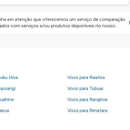
ha em atenção que oferecemos um serviço de comparação
onados com serviços e/ou produtos disponíveis no nosso
iros externos. Fazemos o nosso melhor para lhe mostrar
e não somos responsáveis pela integridade ou pela precisão
 atenção todas as condições no website do parceiro antes de
os nossos
Termos e Condições
.
uku Hiva
Voos para Raiatea
aorangi
Voos para Tubuai
uahine
Voos para Rangiroa
airua
Voos para Rimatara