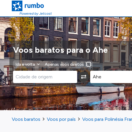
Powered by Jetcost
Voos baratos para o Ahe
Ida e volta
Apenas voos diretos
Voos baratos
Voos por país
Voos para Polinésia Fr