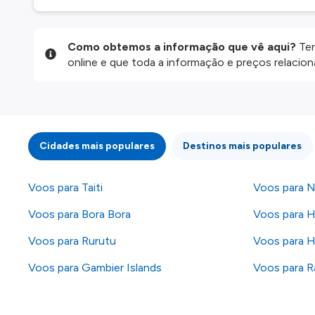
Como obtemos a informação que vê aqui?
Ten
online e que toda a informação e preços relaci
website são disponibilizados pelos nossos parce
informação atualizada, mas tenha em atenção qu
da informação publicada, por isso verifique com
fazer uma reserva. Para mais detalhes verifique 
Cidades mais populares
Destinos mais populares
Voos para Taiti
Voos para N
Voos para Bora Bora
Voos para H
Voos para Rurutu
Voos para H
Voos para Gambier Islands
Voos para R