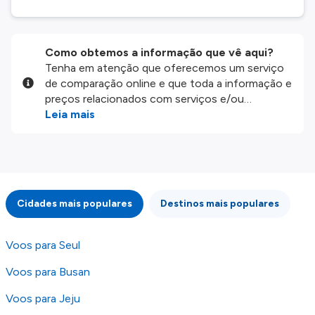
Como obtemos a informação que vê aqui?
Tenha em atenção que oferecemos um serviço
de comparação online e que toda a informação e
preços relacionados com serviços e/ou
produtos disponíveis no nosso website são
Leia mais
disponibilizados pelos nossos parceiros
externos. Fazemos o nosso melhor para lhe
mostrar informação atualizada, mas tenha em
atenção que não somos responsáveis pela
integridade ou pela precisão da informação
Cidades mais populares
Destinos mais populares
publicada, por isso verifique com atenção todas
as condições no website do parceiro antes de
fazer uma reserva. Para mais detalhes verifique
Voos para Seul
os nossos
Termos e Condições
.
Voos para Busan
Voos para Jeju