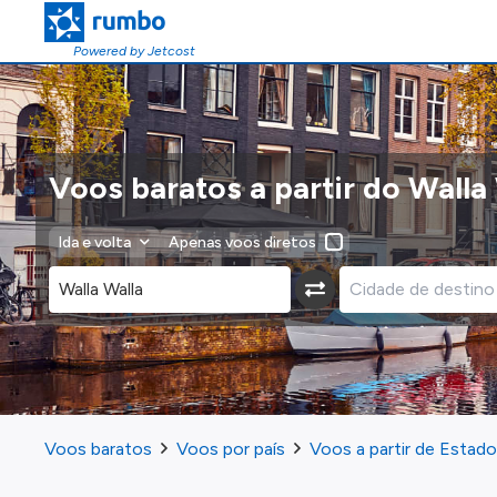
Powered by Jetcost
Voos baratos a partir do Walla
Ida e volta
Apenas voos diretos
Voos baratos
Voos por país
Voos a partir de Estad