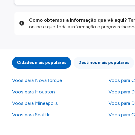
Como obtemos a informação que vê aqui?
Ten
online e que toda a informação e preços relaci
website são disponibilizados pelos nossos parce
informação atualizada, mas tenha em atenção qu
da informação publicada, por isso verifique com
fazer uma reserva. Para mais detalhes verifique 
Cidades mais populares
Destinos mais populares
Voos para Nova Iorque
Voos para C
Voos para Houston
Voos para Da
Voos para Mineapolis
Voos para D
Voos para Seattle
Voos para C