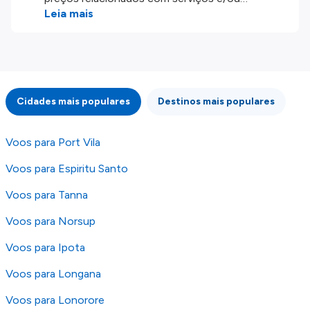
produtos disponíveis no nosso website são
Leia mais
disponibilizados pelos nossos parceiros
externos. Fazemos o nosso melhor para lhe
mostrar informação atualizada, mas tenha em
atenção que não somos responsáveis pela
integridade ou pela precisão da informação
Cidades mais populares
Destinos mais populares
publicada, por isso verifique com atenção todas
as condições no website do parceiro antes de
fazer uma reserva. Para mais detalhes verifique
Voos para Port Vila
os nossos
Termos e Condições
.
Voos para Espiritu Santo
Voos para Tanna
Voos para Norsup
Voos para Ipota
Voos para Longana
Voos para Lonorore