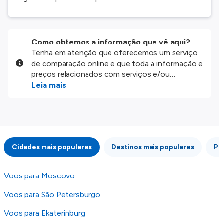
Como obtemos a informação que vê aqui?
Tenha em atenção que oferecemos um serviço
de comparação online e que toda a informação e
preços relacionados com serviços e/ou
produtos disponíveis no nosso website são
Leia mais
disponibilizados pelos nossos parceiros
externos. Fazemos o nosso melhor para lhe
mostrar informação atualizada, mas tenha em
atenção que não somos responsáveis pela
integridade ou pela precisão da informação
Cidades mais populares
Destinos mais populares
P
publicada, por isso verifique com atenção todas
as condições no website do parceiro antes de
fazer uma reserva. Para mais detalhes verifique
Voos para Moscovo
os nossos
Termos e Condições
.
Voos para São Petersburgo
Voos para Ekaterinburg