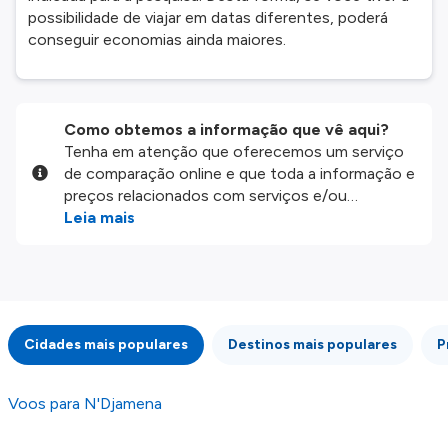
possibilidade de viajar em datas diferentes, poderá
conseguir economias ainda maiores.
Como obtemos a informação que vê aqui?
Tenha em atenção que oferecemos um serviço
de comparação online e que toda a informação e
preços relacionados com serviços e/ou
produtos disponíveis no nosso website são
Leia mais
disponibilizados pelos nossos parceiros
externos. Fazemos o nosso melhor para lhe
mostrar informação atualizada, mas tenha em
atenção que não somos responsáveis pela
integridade ou pela precisão da informação
Cidades mais populares
Destinos mais populares
P
publicada, por isso verifique com atenção todas
as condições no website do parceiro antes de
fazer uma reserva. Para mais detalhes verifique
Voos para N'Djamena
os nossos
Termos e Condições
.