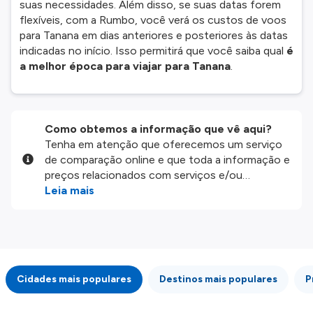
suas necessidades. Além disso, se suas datas forem
flexíveis, com a Rumbo, você verá os custos de voos
para Tanana em dias anteriores e posteriores às datas
indicadas no início. Isso permitirá que você saiba qual
é
a melhor época para viajar para Tanana
.
Como obtemos a informação que vê aqui?
Tenha em atenção que oferecemos um serviço
de comparação online e que toda a informação e
preços relacionados com serviços e/ou
produtos disponíveis no nosso website são
Leia mais
disponibilizados pelos nossos parceiros
externos. Fazemos o nosso melhor para lhe
mostrar informação atualizada, mas tenha em
atenção que não somos responsáveis pela
integridade ou pela precisão da informação
Cidades mais populares
Destinos mais populares
P
publicada, por isso verifique com atenção todas
as condições no website do parceiro antes de