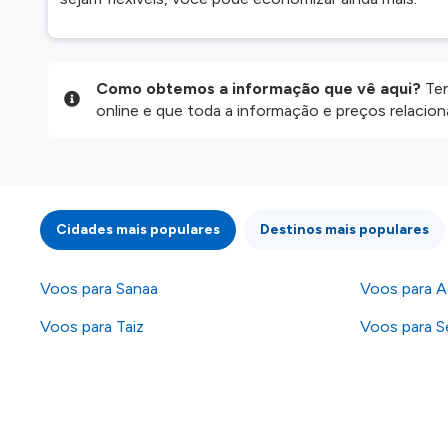
Como obtemos a informação que vê aqui?
Ten
online e que toda a informação e preços relaci
website são disponibilizados pelos nossos parce
informação atualizada, mas tenha em atenção qu
da informação publicada, por isso verifique com
fazer uma reserva. Para mais detalhes verifique 
Cidades mais populares
Destinos mais populares
Voos para Sanaa
Voos para 
Voos para Taiz
Voos para S