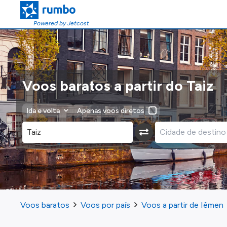
Powered by Jetcost
Voos baratos a partir do Taiz
Ida e volta
Apenas voos diretos
Voos baratos
Voos por país
Voos a partir de Iêmen