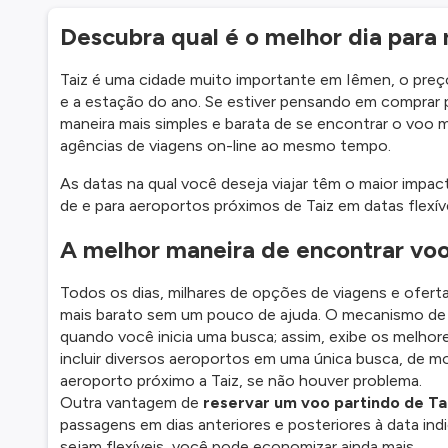
Descubra qual é o melhor dia para
Taiz é uma cidade muito importante em Iêmen, o preç
e a estação do ano. Se estiver pensando em comprar
maneira mais simples e barata de se encontrar o voo
agências de viagens on-line ao mesmo tempo.
As datas na qual você deseja viajar têm o maior imp
de e para aeroportos próximos de Taiz em datas flexíve
A melhor maneira de encontrar voo
Todos os dias, milhares de opções de viagens e oferta
mais barato sem um pouco de ajuda. O mecanismo de 
quando você inicia uma busca; assim, exibe os melhor
incluir diversos aeroportos em uma única busca, de m
aeroporto próximo a Taiz, se não houver problema.
Outra vantagem de
reservar um voo partindo de Ta
passagens em dias anteriores e posteriores à data ind
sejam flexíveis, você pode economizar ainda mais.