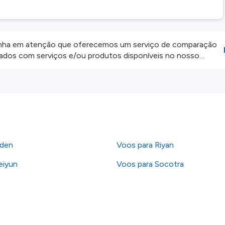
ha em atenção que oferecemos um serviço de comparação
onados com serviços e/ou produtos disponíveis no nosso
iros externos. Fazemos o nosso melhor para lhe mostrar
e não somos responsáveis pela integridade ou pela precisão
 atenção todas as condições no website do parceiro antes de
os nossos
Termos e Condições
.
Aden
Voos para Riyan
eiyun
Voos para Socotra