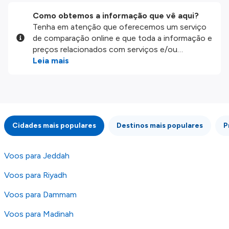
Como obtemos a informação que vê aqui?
Tenha em atenção que oferecemos um serviço
de comparação online e que toda a informação e
preços relacionados com serviços e/ou
produtos disponíveis no nosso website são
Leia mais
disponibilizados pelos nossos parceiros
externos. Fazemos o nosso melhor para lhe
mostrar informação atualizada, mas tenha em
atenção que não somos responsáveis pela
integridade ou pela precisão da informação
Cidades mais populares
Destinos mais populares
P
publicada, por isso verifique com atenção todas
as condições no website do parceiro antes de
fazer uma reserva. Para mais detalhes verifique
Voos para Jeddah
os nossos
Termos e Condições
.
Voos para Riyadh
Voos para Dammam
Voos para Madinah