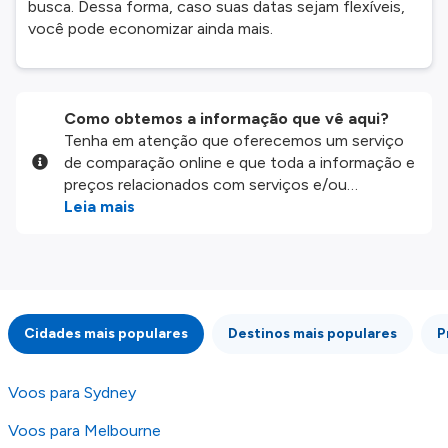
busca. Dessa forma, caso suas datas sejam flexíveis,
você pode economizar ainda mais.
Como obtemos a informação que vê aqui?
Tenha em atenção que oferecemos um serviço
de comparação online e que toda a informação e
preços relacionados com serviços e/ou
produtos disponíveis no nosso website são
Leia mais
disponibilizados pelos nossos parceiros
externos. Fazemos o nosso melhor para lhe
mostrar informação atualizada, mas tenha em
atenção que não somos responsáveis pela
integridade ou pela precisão da informação
Cidades mais populares
Destinos mais populares
P
publicada, por isso verifique com atenção todas
as condições no website do parceiro antes de
fazer uma reserva. Para mais detalhes verifique
Voos para Sydney
os nossos
Termos e Condições
.
Voos para Melbourne