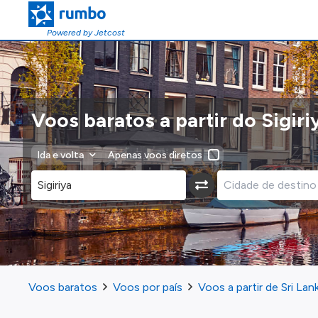
Powered by Jetcost
Voos baratos a partir do Sigiri
Ida e volta
Apenas voos diretos
Voos baratos
Voos por país
Voos a partir de Sri Lan