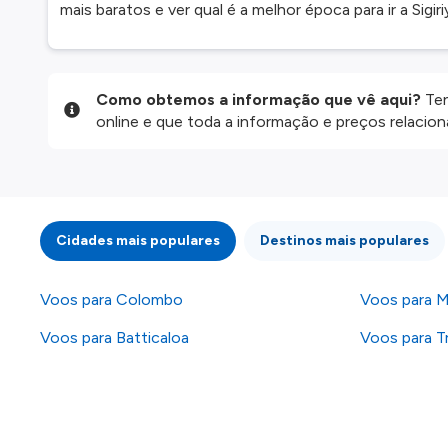
mais baratos e ver qual é a melhor época para ir a Sigiri
Como obtemos a informação que vê aqui?
Ten
online e que toda a informação e preços relaci
website são disponibilizados pelos nossos parce
informação atualizada, mas tenha em atenção qu
da informação publicada, por isso verifique com
fazer uma reserva. Para mais detalhes verifique 
Cidades mais populares
Destinos mais populares
Voos para Colombo
Voos para M
Voos para Batticaloa
Voos para T