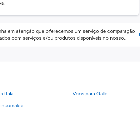
ya.
ha em atenção que oferecemos um serviço de comparação
onados com serviços e/ou produtos disponíveis no nosso
iros externos. Fazemos o nosso melhor para lhe mostrar
e não somos responsáveis pela integridade ou pela precisão
 atenção todas as condições no website do parceiro antes de
os nossos
Termos e Condições
.
attala
Voos para Galle
rincomalee