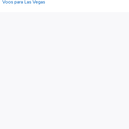
Voos para Las Vegas
Sobre nós
Política de privacidade