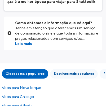
qual
é a melhor época para viajar para Shaktoolik
.
Como obtemos a informação que vê aqui?
Tenha em atenção que oferecemos um serviço
de comparação online e que toda a informação e
preços relacionados com serviços e/ou
produtos disponíveis no nosso website são
Leia mais
disponibilizados pelos nossos parceiros
externos. Fazemos o nosso melhor para lhe
mostrar informação atualizada, mas tenha em
atenção que não somos responsáveis pela
integridade ou pela precisão da informação
Cidades mais populares
Destinos mais populares
P
publicada, por isso verifique com atenção todas
as condições no website do parceiro antes de
fazer uma reserva. Para mais detalhes verifique
Voos para Nova Iorque
os nossos
Termos e Condições
.
Voos para Chicago
Voos para Atlanta