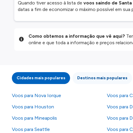
Quando tiver acesso à lista de
voos saindo de Santa
datas a fim de economizar o máximo possível em sua 
Como obtemos a informação que vê aqui?
Ten
online e que toda a informação e preços relaci
website são disponibilizados pelos nossos parce
informação atualizada, mas tenha em atenção qu
da informação publicada, por isso verifique com
fazer uma reserva. Para mais detalhes verifique 
Cidades mais populares
Destinos mais populares
Voos para Nova Iorque
Voos para C
Voos para Houston
Voos para Da
Voos para Mineapolis
Voos para D
Voos para Seattle
Voos para C