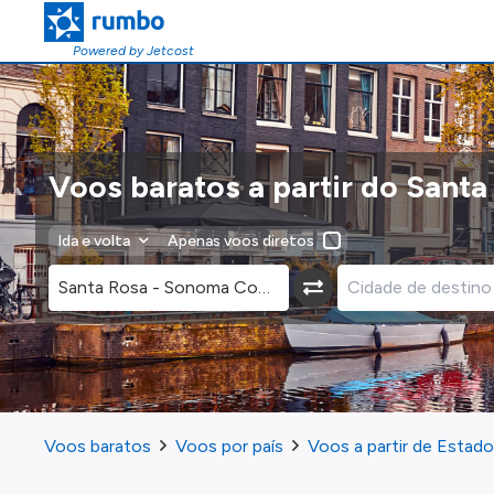
Powered by Jetcost
Voos baratos a partir do Santa
Ida e volta
Apenas voos diretos
Voos baratos
Voos por país
Voos a partir de Estad