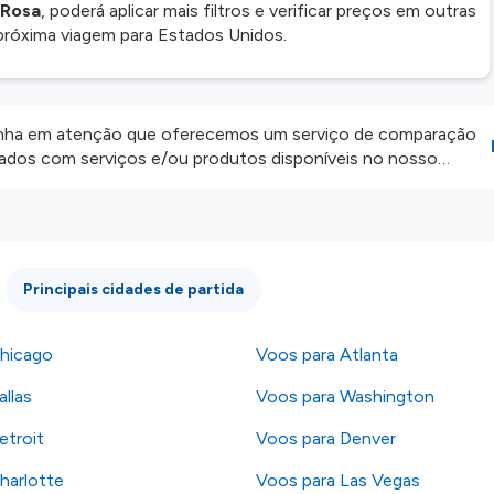
 Rosa
, poderá aplicar mais filtros e verificar preços em outras
próxima viagem para Estados Unidos.
ha em atenção que oferecemos um serviço de comparação
onados com serviços e/ou produtos disponíveis no nosso
iros externos. Fazemos o nosso melhor para lhe mostrar
e não somos responsáveis pela integridade ou pela precisão
 atenção todas as condições no website do parceiro antes de
os nossos
Termos e Condições
.
Principais cidades de partida
hicago
Voos para Atlanta
llas
Voos para Washington
etroit
Voos para Denver
harlotte
Voos para Las Vegas