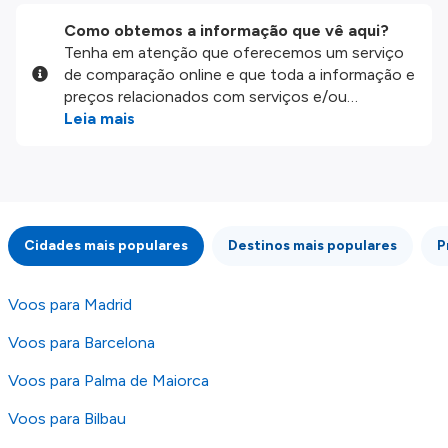
Como obtemos a informação que vê aqui?
Tenha em atenção que oferecemos um serviço
de comparação online e que toda a informação e
preços relacionados com serviços e/ou
produtos disponíveis no nosso website são
Leia mais
disponibilizados pelos nossos parceiros
externos. Fazemos o nosso melhor para lhe
mostrar informação atualizada, mas tenha em
atenção que não somos responsáveis pela
integridade ou pela precisão da informação
Cidades mais populares
Destinos mais populares
P
publicada, por isso verifique com atenção todas
as condições no website do parceiro antes de
fazer uma reserva. Para mais detalhes verifique
Voos para Madrid
os nossos
Termos e Condições
.
Voos para Barcelona
Voos para Palma de Maiorca
Voos para Bilbau