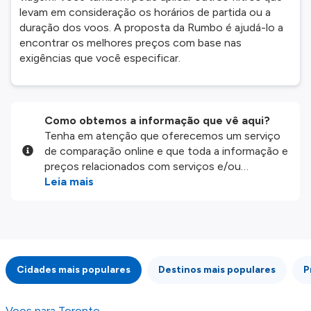
levam em consideração os horários de partida ou a
duração dos voos. A proposta da Rumbo é ajudá-lo a
encontrar os melhores preços com base nas
exigências que você especificar.
Como obtemos a informação que vê aqui?
Tenha em atenção que oferecemos um serviço
de comparação online e que toda a informação e
preços relacionados com serviços e/ou
produtos disponíveis no nosso website são
Leia mais
disponibilizados pelos nossos parceiros
externos. Fazemos o nosso melhor para lhe
mostrar informação atualizada, mas tenha em
atenção que não somos responsáveis pela
integridade ou pela precisão da informação
Cidades mais populares
Destinos mais populares
P
publicada, por isso verifique com atenção todas
as condições no website do parceiro antes de
fazer uma reserva. Para mais detalhes verifique
Voos para Toronto