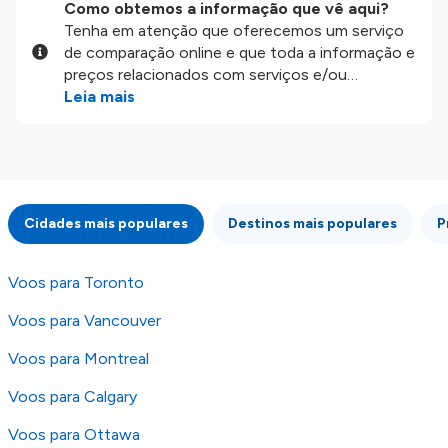
Como obtemos a informação que vê aqui?
Tenha em atenção que oferecemos um serviço
de comparação online e que toda a informação e
preços relacionados com serviços e/ou
produtos disponíveis no nosso website são
Leia mais
disponibilizados pelos nossos parceiros
externos. Fazemos o nosso melhor para lhe
mostrar informação atualizada, mas tenha em
atenção que não somos responsáveis pela
integridade ou pela precisão da informação
Cidades mais populares
Destinos mais populares
P
publicada, por isso verifique com atenção todas
as condições no website do parceiro antes de
fazer uma reserva. Para mais detalhes verifique
Voos para Toronto
os nossos
Termos e Condições
.
Voos para Vancouver
Voos para Montreal
Voos para Calgary
Voos para Ottawa