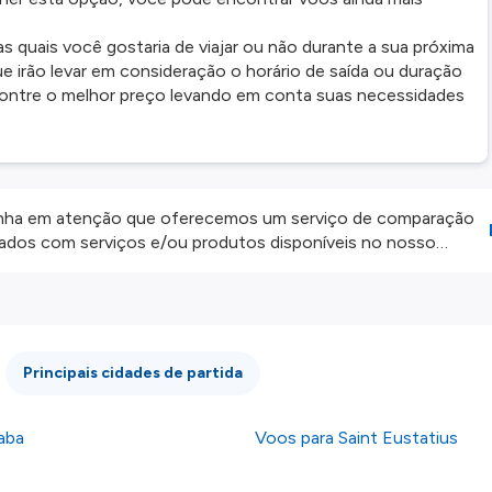
 quais você gostaria de viajar ou não durante a sua próxima
ue irão levar em consideração o horário de saída ou duração
contre o melhor preço levando em conta suas necessidades
ha em atenção que oferecemos um serviço de comparação
onados com serviços e/ou produtos disponíveis no nosso
iros externos. Fazemos o nosso melhor para lhe mostrar
e não somos responsáveis pela integridade ou pela precisão
 atenção todas as condições no website do parceiro antes de
os nossos
Termos e Condições
.
Principais cidades de partida
aba
Voos para Saint Eustatius