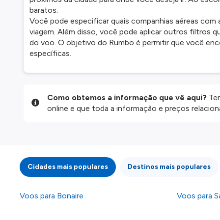
baratos.
Você pode especificar quais companhias aéreas com as
viagem. Além disso, você pode aplicar outros filtros q
do voo. O objetivo do Rumbo é permitir que você en
específicas.
Como obtemos a informação que vê aqui?
Ten
online e que toda a informação e preços relaci
website são disponibilizados pelos nossos parce
informação atualizada, mas tenha em atenção qu
da informação publicada, por isso verifique com
fazer uma reserva. Para mais detalhes verifique 
Cidades mais populares
Destinos mais populares
Voos para Bonaire
Voos para S