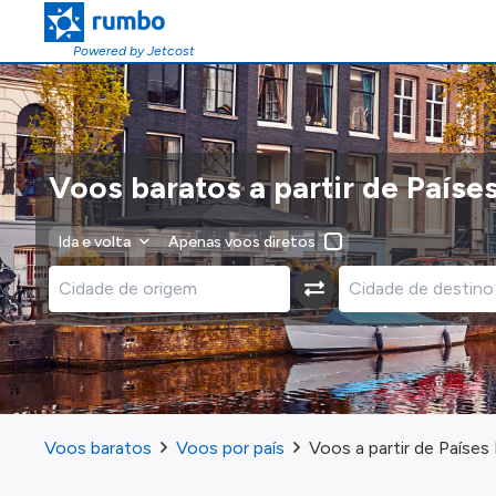
Powered by Jetcost
Voos baratos a partir de Paíse
Ida e volta
Apenas voos diretos
Voos baratos
Voos por país
Voos a partir de Países