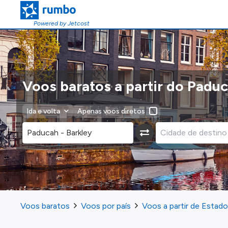
Powered by Jetcost
Voos baratos a partir do Padu
Ida e volta
Apenas voos diretos
Voos baratos
Voos por país
Voos a partir de Estad