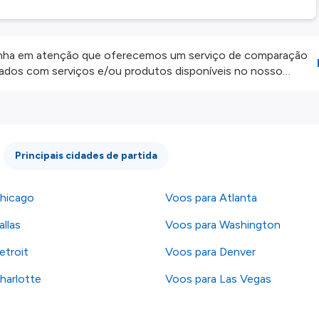
ha em atenção que oferecemos um serviço de comparação
onados com serviços e/ou produtos disponíveis no nosso
iros externos. Fazemos o nosso melhor para lhe mostrar
e não somos responsáveis pela integridade ou pela precisão
 atenção todas as condições no website do parceiro antes de
os nossos
Termos e Condições
.
Principais cidades de partida
hicago
Voos para Atlanta
llas
Voos para Washington
etroit
Voos para Denver
harlotte
Voos para Las Vegas