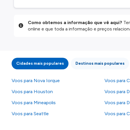
Como obtemos a informação que vê aqui?
Ten
online e que toda a informação e preços relaci
website são disponibilizados pelos nossos parce
informação atualizada, mas tenha em atenção qu
da informação publicada, por isso verifique com
fazer uma reserva. Para mais detalhes verifique 
Cidades mais populares
Destinos mais populares
Voos para Nova Iorque
Voos para C
Voos para Houston
Voos para Da
Voos para Mineapolis
Voos para D
Voos para Seattle
Voos para C