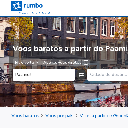
Powered by Jetcost
Voos baratos a partir do Paam
Ida e volta
Apenas voos diretos
Voos baratos
Voos por país
Voos a partir de Groenl