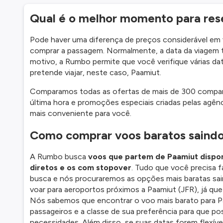
Qual é o melhor momento para res
Pode haver uma diferença de preços considerável em
comprar a passagem. Normalmente, a data da viagem t
motivo, a Rumbo permite que você verifique várias dat
pretende viajar, neste caso, Paamiut.
Comparamos todas as ofertas de mais de 300 companhi
última hora e promoções especiais criadas pelas agênc
mais conveniente para você.
Como comprar voos baratos saind
A Rumbo busca
voos que partem de Paamiut disponi
diretos e os com stopover
. Tudo que você precisa f
busca e nós procuraremos as opções mais baratas s
voar para aeroportos próximos a Paamiut (JFR), já que
Nós sabemos que encontrar o voo mais barato para Paa
passageiros e a classe de sua preferência para que p
necessidades. Além disso, se suas datas forem flexív