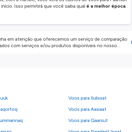
início. Isso permitirá que você saiba qual
é a melhor época
ha em atenção que oferecemos um serviço de comparação
onados com serviços e/ou produtos disponíveis no nosso
iros externos. Fazemos o nosso melhor para lhe mostrar
e não somos responsáveis pela integridade ou pela precisão
 atenção todas as condições no website do parceiro antes de
os nossos
Termos e Condições
.
Nuuk
Voos para Ilulissat
Qaqortoq
Voos para Aasiaat
Uummannaq
Voos para Qaarsut
arsaq
Voos para Neerlerit Inaat