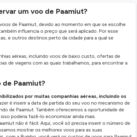
ervar um voo de Paamiut?
 voos de Paamiut, devido ao momento em que se escolhe
ambém influencia o preço que será aplicado. Por esse
as, e outros destinos perto da cidade para a qual se
as aéreas, incluindo voos de baixo custo, ofertas de
ias de viagens com as quais trabalhamos, para encontrar a
o de Paamiut?
bilizados por muitas companhias aéreas, incluindo os
azer é inserir a data de partida do seu voo no mecanismo de
aindo de Paamiut. Também oferecemos a oportunidade de
 isso poderia fazê-lo economizar ainda mais.
miut não é fácil. Aqui, você só precisa inserir o número de
ossamos mostrar os melhores voos para as suas
eis, com a Rumbo, você verá os custos de voos para Paamiut