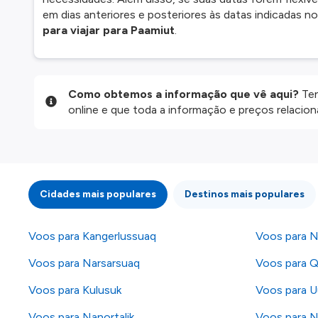
em dias anteriores e posteriores às datas indicadas no 
para viajar para Paamiut
.
Como obtemos a informação que vê aqui?
Ten
online e que toda a informação e preços relaci
website são disponibilizados pelos nossos parce
informação atualizada, mas tenha em atenção qu
da informação publicada, por isso verifique com
fazer uma reserva. Para mais detalhes verifique 
Cidades mais populares
Destinos mais populares
Voos para Kangerlussuaq
Voos para 
Voos para Narsarsuaq
Voos para 
Voos para Kulusuk
Voos para 
Voos para Nanortalik
Voos para N