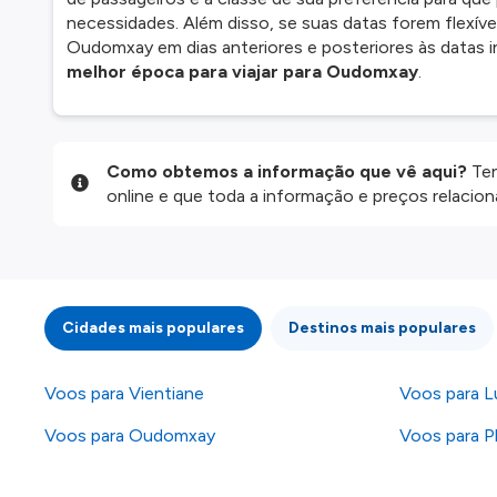
necessidades. Além disso, se suas datas forem flexív
Oudomxay em dias anteriores e posteriores às datas in
melhor época para viajar para Oudomxay
.
Como obtemos a informação que vê aqui?
Ten
online e que toda a informação e preços relaci
website são disponibilizados pelos nossos parce
informação atualizada, mas tenha em atenção qu
da informação publicada, por isso verifique com
fazer uma reserva. Para mais detalhes verifique 
Cidades mais populares
Destinos mais populares
Voos para Vientiane
Voos para L
Voos para Oudomxay
Voos para 