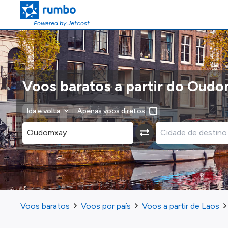
Powered by Jetcost
Voos baratos a partir do Oud
Ida e volta
Apenas voos diretos
Voos baratos
Voos por país
Voos a partir de Laos