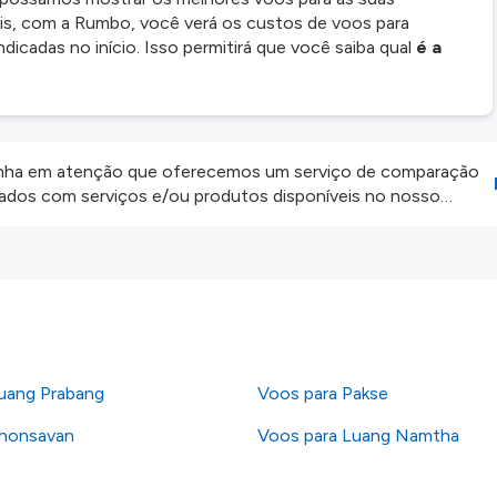
eis, com a Rumbo, você verá os custos de voos para
dicadas no início. Isso permitirá que você saiba qual
é a
ha em atenção que oferecemos um serviço de comparação
onados com serviços e/ou produtos disponíveis no nosso
iros externos. Fazemos o nosso melhor para lhe mostrar
e não somos responsáveis pela integridade ou pela precisão
 atenção todas as condições no website do parceiro antes de
os nossos
Termos e Condições
.
uang Prabang
Voos para Pakse
Phonsavan
Voos para Luang Namtha