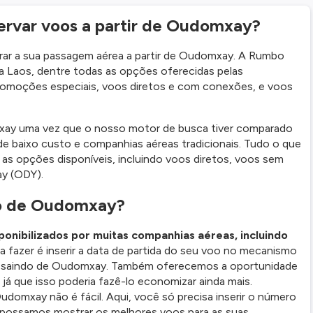
ervar voos a partir de Oudomxay?
prar a sua passagem aérea a partir de Oudomxay. A Rumbo
ara Laos, dentre todas as opções oferecidas pelas
promoções especiais, voos diretos e com conexões, e voos
mxay uma vez que o nosso motor de busca tiver comparado
e baixo custo e companhias aéreas tradicionais. Tudo o que
 as opções disponíveis, incluindo voos diretos, voos sem
y (ODY).
do de Oudomxay?
nibilizados por muitas companhias aéreas, incluindo
a fazer é inserir a data de partida do seu voo no mecanismo
s saindo de Oudomxay. Também oferecemos a oportunidade
á que isso poderia fazê-lo economizar ainda mais.
omxay não é fácil. Aqui, você só precisa inserir o número
e possamos mostrar os melhores voos para as suas