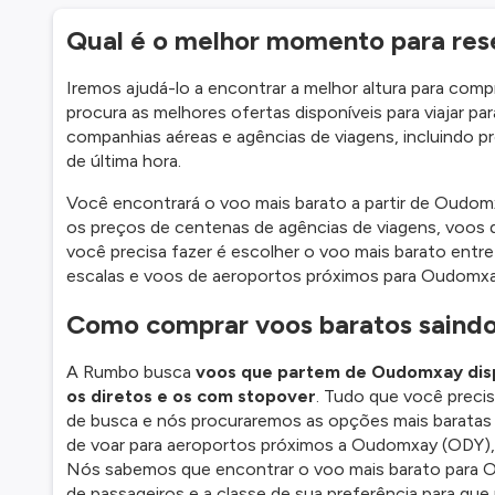
Qual é o melhor momento para res
Iremos ajudá-lo a encontrar a melhor altura para com
procura as melhores ofertas disponíveis para viajar p
companhias aéreas e agências de viagens, incluindo 
de última hora.
Você encontrará o voo mais barato a partir de Oudo
os preços de centenas de agências de viagens, voos d
você precisa fazer é escolher o voo mais barato entre
escalas e voos de aeroportos próximos para Oudomxa
Como comprar voos baratos sain
A Rumbo busca
voos que partem de Oudomxay dispo
os diretos e os com stopover
. Tudo que você precis
de busca e nós procuraremos as opções mais barata
de voar para aeroportos próximos a Oudomxay (ODY), j
Nós sabemos que encontrar o voo mais barato para Oud
de passageiros e a classe de sua preferência para qu