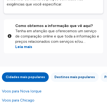
exigências que você especificar.
Como obtemos a informação que vê aqui?
Tenha em atenção que oferecemos um serviço
de comparação online e que toda a informação e
preços relacionados com serviços e/ou
produtos disponíveis no nosso website são
Leia mais
disponibilizados pelos nossos parceiros
externos. Fazemos o nosso melhor para lhe
mostrar informação atualizada, mas tenha em
atenção que não somos responsáveis pela
integridade ou pela precisão da informação
Cidades mais populares
Destinos mais populares
P
publicada, por isso verifique com atenção todas
as condições no website do parceiro antes de
fazer uma reserva. Para mais detalhes verifique
Voos para Nova Iorque
os nossos
Termos e Condições
.
Voos para Chicago