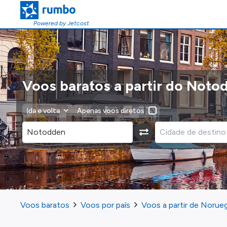
Powered by Jetcost
Voos baratos a partir do Noto
Ida e volta
Apenas voos diretos
Voos baratos
Voos por país
Voos a partir de Norue