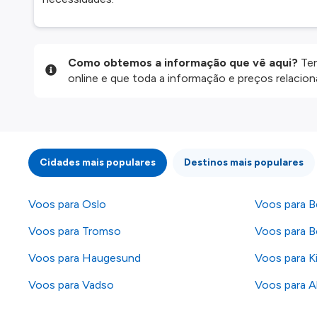
Como obtemos a informação que vê aqui?
Ten
online e que toda a informação e preços relaci
website são disponibilizados pelos nossos parce
informação atualizada, mas tenha em atenção qu
da informação publicada, por isso verifique com
fazer uma reserva. Para mais detalhes verifique 
Cidades mais populares
Destinos mais populares
Voos para Oslo
Voos para B
Voos para Tromso
Voos para 
Voos para Haugesund
Voos para K
Voos para Vadso
Voos para A