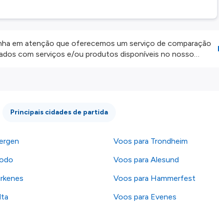
ha em atenção que oferecemos um serviço de comparação
onados com serviços e/ou produtos disponíveis no nosso
iros externos. Fazemos o nosso melhor para lhe mostrar
e não somos responsáveis pela integridade ou pela precisão
 atenção todas as condições no website do parceiro antes de
os nossos
Termos e Condições
.
Principais cidades de partida
ergen
Voos para Trondheim
Bodo
Voos para Alesund
irkenes
Voos para Hammerfest
lta
Voos para Evenes