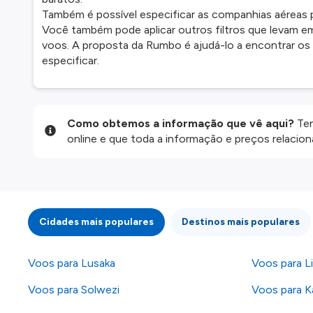
Também é possível especificar as companhias aéreas 
Você também pode aplicar outros filtros que levam em
voos. A proposta da Rumbo é ajudá-lo a encontrar o
especificar.
Como obtemos a informação que vê aqui?
Ten
online e que toda a informação e preços relaci
website são disponibilizados pelos nossos parce
informação atualizada, mas tenha em atenção qu
da informação publicada, por isso verifique com
fazer uma reserva. Para mais detalhes verifique 
Cidades mais populares
Destinos mais populares
Voos para Lusaka
Voos para L
Voos para Solwezi
Voos para 