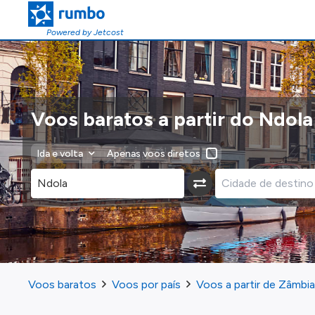
Powered by Jetcost
Voos baratos a partir do Ndola
Ida e volta
Apenas voos diretos
Voos baratos
Voos por país
Voos a partir de Zâmbia