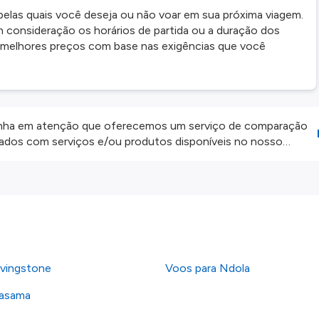
pelas quais você deseja ou não voar em sua próxima viagem.
 consideração os horários de partida ou a duração dos
s melhores preços com base nas exigências que você
ha em atenção que oferecemos um serviço de comparação
onados com serviços e/ou produtos disponíveis no nosso
iros externos. Fazemos o nosso melhor para lhe mostrar
e não somos responsáveis pela integridade ou pela precisão
 atenção todas as condições no website do parceiro antes de
os nossos
Termos e Condições
.
ivingstone
Voos para Ndola
Kasama