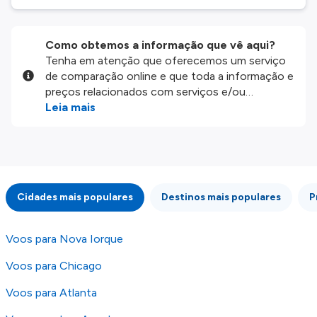
Como obtemos a informação que vê aqui?
Tenha em atenção que oferecemos um serviço
de comparação online e que toda a informação e
preços relacionados com serviços e/ou
produtos disponíveis no nosso website são
Leia mais
disponibilizados pelos nossos parceiros
externos. Fazemos o nosso melhor para lhe
mostrar informação atualizada, mas tenha em
atenção que não somos responsáveis pela
integridade ou pela precisão da informação
Cidades mais populares
Destinos mais populares
P
publicada, por isso verifique com atenção todas
as condições no website do parceiro antes de
fazer uma reserva. Para mais detalhes verifique
Voos para Nova Iorque
os nossos
Termos e Condições
.
Voos para Chicago
Voos para Atlanta