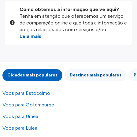
Como obtemos a informação que vê aqui?
Tenha em atenção que oferecemos um serviço
de comparação online e que toda a informação e
preços relacionados com serviços e/ou
produtos disponíveis no nosso website são
Leia mais
disponibilizados pelos nossos parceiros
externos. Fazemos o nosso melhor para lhe
mostrar informação atualizada, mas tenha em
atenção que não somos responsáveis pela
integridade ou pela precisão da informação
Cidades mais populares
Destinos mais populares
P
publicada, por isso verifique com atenção todas
as condições no website do parceiro antes de
fazer uma reserva. Para mais detalhes verifique
Voos para Estocolmo
os nossos
Termos e Condições
.
Voos para Gotemburgo
Voos para Umea
Voos para Lulea