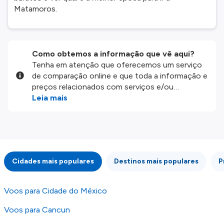
Matamoros.
Como obtemos a informação que vê aqui?
Tenha em atenção que oferecemos um serviço
de comparação online e que toda a informação e
preços relacionados com serviços e/ou
produtos disponíveis no nosso website são
Leia mais
disponibilizados pelos nossos parceiros
externos. Fazemos o nosso melhor para lhe
mostrar informação atualizada, mas tenha em
atenção que não somos responsáveis pela
integridade ou pela precisão da informação
Cidades mais populares
Destinos mais populares
P
publicada, por isso verifique com atenção todas
as condições no website do parceiro antes de
fazer uma reserva. Para mais detalhes verifique
Voos para Cidade do México
os nossos
Termos e Condições
.
Voos para Cancun