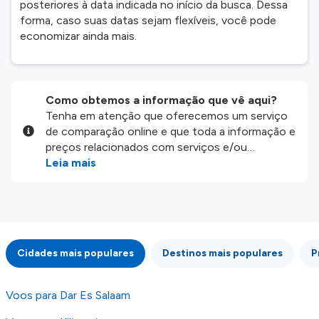
posteriores à data indicada no início da busca. Dessa
forma, caso suas datas sejam flexíveis, você pode
economizar ainda mais.
Como obtemos a informação que vê aqui?
Tenha em atenção que oferecemos um serviço
de comparação online e que toda a informação e
preços relacionados com serviços e/ou
produtos disponíveis no nosso website são
Leia mais
disponibilizados pelos nossos parceiros
externos. Fazemos o nosso melhor para lhe
mostrar informação atualizada, mas tenha em
atenção que não somos responsáveis pela
integridade ou pela precisão da informação
Cidades mais populares
Destinos mais populares
P
publicada, por isso verifique com atenção todas
as condições no website do parceiro antes de
fazer uma reserva. Para mais detalhes verifique
Voos para Dar Es Salaam
os nossos
Termos e Condições
.