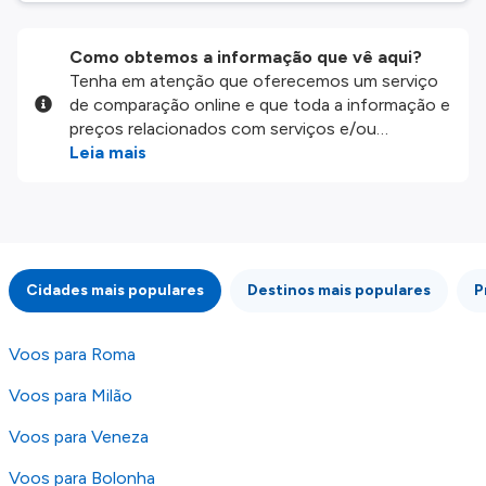
Como obtemos a informação que vê aqui?
Tenha em atenção que oferecemos um serviço
de comparação online e que toda a informação e
preços relacionados com serviços e/ou
produtos disponíveis no nosso website são
Leia mais
disponibilizados pelos nossos parceiros
externos. Fazemos o nosso melhor para lhe
mostrar informação atualizada, mas tenha em
atenção que não somos responsáveis pela
integridade ou pela precisão da informação
Cidades mais populares
Destinos mais populares
P
publicada, por isso verifique com atenção todas
as condições no website do parceiro antes de
fazer uma reserva. Para mais detalhes verifique
Voos para Roma
os nossos
Termos e Condições
.
Voos para Milão
Voos para Veneza
Voos para Bolonha