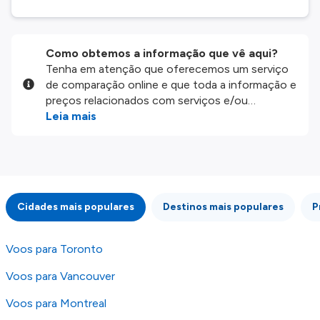
Como obtemos a informação que vê aqui?
Tenha em atenção que oferecemos um serviço
de comparação online e que toda a informação e
preços relacionados com serviços e/ou
produtos disponíveis no nosso website são
Leia mais
disponibilizados pelos nossos parceiros
externos. Fazemos o nosso melhor para lhe
mostrar informação atualizada, mas tenha em
atenção que não somos responsáveis pela
integridade ou pela precisão da informação
Cidades mais populares
Destinos mais populares
P
publicada, por isso verifique com atenção todas
as condições no website do parceiro antes de
fazer uma reserva. Para mais detalhes verifique
Voos para Toronto
os nossos
Termos e Condições
.
Voos para Vancouver
Voos para Montreal