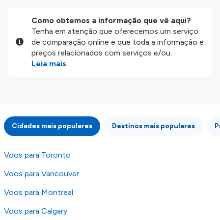
Como obtemos a informação que vê aqui?
Tenha em atenção que oferecemos um serviço
de comparação online e que toda a informação e
preços relacionados com serviços e/ou
produtos disponíveis no nosso website são
Leia mais
disponibilizados pelos nossos parceiros
externos. Fazemos o nosso melhor para lhe
mostrar informação atualizada, mas tenha em
atenção que não somos responsáveis pela
integridade ou pela precisão da informação
Cidades mais populares
Destinos mais populares
P
publicada, por isso verifique com atenção todas
as condições no website do parceiro antes de
fazer uma reserva. Para mais detalhes verifique
Voos para Toronto
os nossos
Termos e Condições
.
Voos para Vancouver
Voos para Montreal
Voos para Calgary