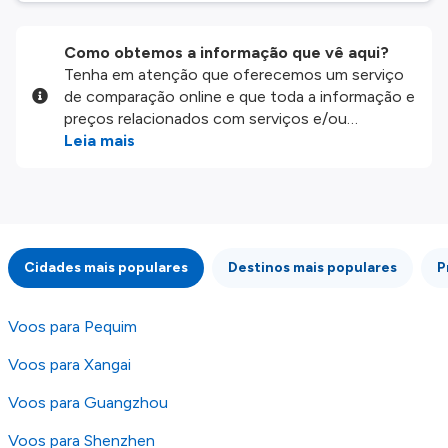
Como obtemos a informação que vê aqui?
Tenha em atenção que oferecemos um serviço
de comparação online e que toda a informação e
preços relacionados com serviços e/ou
produtos disponíveis no nosso website são
Leia mais
disponibilizados pelos nossos parceiros
externos. Fazemos o nosso melhor para lhe
mostrar informação atualizada, mas tenha em
atenção que não somos responsáveis pela
integridade ou pela precisão da informação
Cidades mais populares
Destinos mais populares
P
publicada, por isso verifique com atenção todas
as condições no website do parceiro antes de
fazer uma reserva. Para mais detalhes verifique
Voos para Pequim
os nossos
Termos e Condições
.
Voos para Xangai
Voos para Guangzhou
Voos para Shenzhen