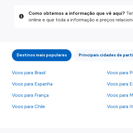
Como obtemos a informação que vê aqui?
Ten
online e que toda a informação e preços relaci
website são disponibilizados pelos nossos parce
informação atualizada, mas tenha em atenção qu
da informação publicada, por isso verifique com
fazer uma reserva. Para mais detalhes verifique 
Destinos mais populares
Principais cidades de part
Voos para Brasil
Voos para P
Voos para Espanha
Voos para E
Voos para França
Voos para 
Voos para Chile
Voos para It