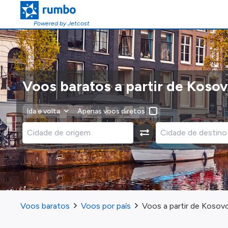
Powered by Jetcost
Voos baratos a partir de Koso
Ida e volta
Apenas voos diretos
Voos baratos
Voos por país
Voos a partir de Kosov