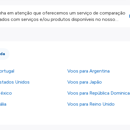
ha em atenção que oferecemos um serviço de comparação
onados com serviços e/ou produtos disponíveis no nosso
iros externos. Fazemos o nosso melhor para lhe mostrar
e não somos responsáveis pela integridade ou pela precisão
 atenção todas as condições no website do parceiro antes de
os nossos
Termos e Condições
.
ida
ortugal
Voos para Argentina
stados Unidos
Voos para Japão
México
Voos para República Dominic
ália
Voos para Reino Unido