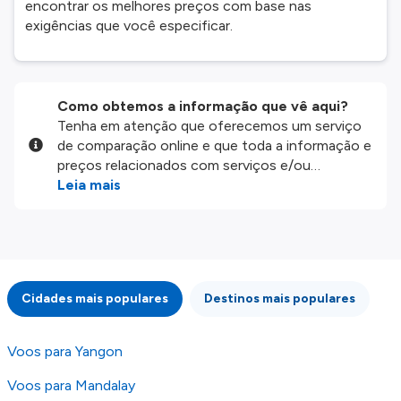
encontrar os melhores preços com base nas
exigências que você especificar.
Como obtemos a informação que vê aqui?
Tenha em atenção que oferecemos um serviço
de comparação online e que toda a informação e
preços relacionados com serviços e/ou
produtos disponíveis no nosso website são
Leia mais
disponibilizados pelos nossos parceiros
externos. Fazemos o nosso melhor para lhe
mostrar informação atualizada, mas tenha em
atenção que não somos responsáveis pela
integridade ou pela precisão da informação
Cidades mais populares
Destinos mais populares
publicada, por isso verifique com atenção todas
as condições no website do parceiro antes de
fazer uma reserva. Para mais detalhes verifique
Voos para Yangon
os nossos
Termos e Condições
.
Voos para Mandalay