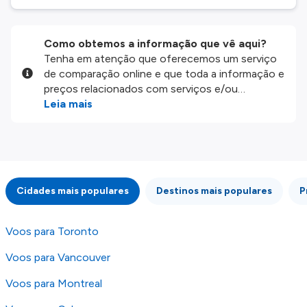
Como obtemos a informação que vê aqui?
Tenha em atenção que oferecemos um serviço
de comparação online e que toda a informação e
preços relacionados com serviços e/ou
produtos disponíveis no nosso website são
Leia mais
disponibilizados pelos nossos parceiros
externos. Fazemos o nosso melhor para lhe
mostrar informação atualizada, mas tenha em
atenção que não somos responsáveis pela
integridade ou pela precisão da informação
Cidades mais populares
Destinos mais populares
P
publicada, por isso verifique com atenção todas
as condições no website do parceiro antes de
fazer uma reserva. Para mais detalhes verifique
Voos para Toronto
os nossos
Termos e Condições
.
Voos para Vancouver
Voos para Montreal