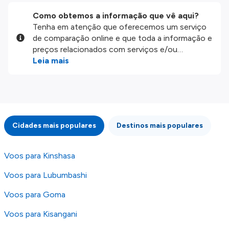
Como obtemos a informação que vê aqui?
Tenha em atenção que oferecemos um serviço
de comparação online e que toda a informação e
preços relacionados com serviços e/ou
produtos disponíveis no nosso website são
Leia mais
disponibilizados pelos nossos parceiros
externos. Fazemos o nosso melhor para lhe
mostrar informação atualizada, mas tenha em
atenção que não somos responsáveis pela
integridade ou pela precisão da informação
Cidades mais populares
Destinos mais populares
publicada, por isso verifique com atenção todas
as condições no website do parceiro antes de
fazer uma reserva. Para mais detalhes verifique
Voos para Kinshasa
os nossos
Termos e Condições
.
Voos para Lubumbashi
Voos para Goma
Voos para Kisangani