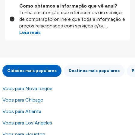
Como obtemos a informação que vê aqui?
Tenha em atenção que oferecemos um serviço
de comparação online e que toda a informação e
preços relacionados com serviços e/ou
produtos disponíveis no nosso website são
Leia mais
disponibilizados pelos nossos parceiros
externos. Fazemos o nosso melhor para lhe
mostrar informação atualizada, mas tenha em
atenção que não somos responsáveis pela
integridade ou pela precisão da informação
Cidades mais populares
Destinos mais populares
P
publicada, por isso verifique com atenção todas
as condições no website do parceiro antes de
fazer uma reserva. Para mais detalhes verifique
Voos para Nova Iorque
os nossos
Termos e Condições
.
Voos para Chicago
Voos para Atlanta
Voos para Los Angeles
Voos para Houston